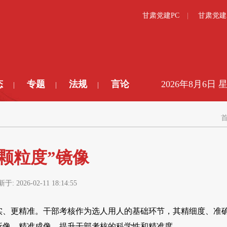
甘肃党建PC
甘肃党建
态
专题
法规
言论
2026年8月6日 
|
|
|
颗粒度”镜像
新于:
2026-02-11 18:14:55
真实、更精准。干部考核作为选人用人的基础环节，其精细度、准
密析像、精准成像，提升干部考核的科学性和精准度。