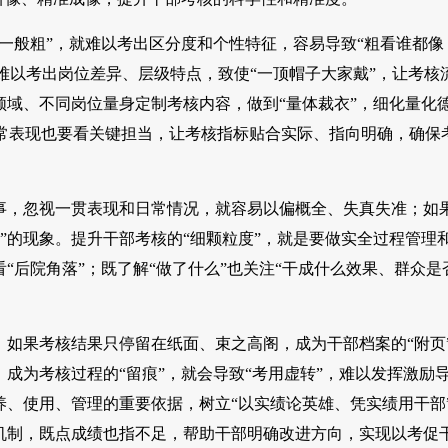
下一般粗”，就难以考出区分度和个性特征，容易导致“粗看谁都像
就难以考出岗位差异、层级特点，致使“一顶帽子大家戴”，让考核
领域、不同岗位量身定制考核内容，做到“量体裁衣”，细化量化
常表现也要看关键担当，让考核指标贴合实际、指向明确，确保
事，忽视一贯表现和日常情况，就容易以偏概全、失真失准；如
”的现象。提升干部考核的“细颗粒度”，就是要做实全过程管理
“后院角落”；既了解“做了什么”也关注“干成什么效果、群众是
。如果考核结果只停留在纸面、束之高阁，成为干部档案的“附页
成为考核过程的“留痕”，就会导致“考用虚转”，难以发挥激励
养、使用、管理的重要依据，树立“以实绩论英雄、凭实绩用干部
机制，既点成绩也指不足，帮助干部明确改进方向，实现以考促