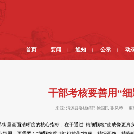
首页
要闻
通知
公示
动
|
|
|
|
干部考核要善用“细
来源:
渭源县委组织部 徐国民 张凤琴
更
像界衡量画面清晰度的核心指标，在于通过“精细颗粒”使成像更
业氛围，更需要以“细颗粒度”破“粗放化”弊病，精细画像、精