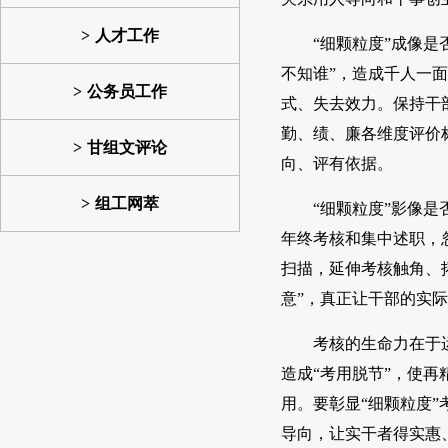
人才工作
“细颗粒度”成像
不知谁”，造成千人一面
公务员工作
式、失去效力。保持干
勤、绩、廉各维度评价
甘组文评论
向、评有依据。
组工网萃
“细颗粒度”影像
年终考核和集中述职，
扫描，延伸考核触角、拓
意”，真正让干部的实
考核的生命力在于
造成“考用脱节”，使
用。要彰显“细颗粒度
导向，让实干者得实惠