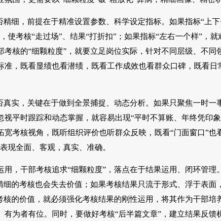
是否精细，前提在于精准设置参数、科学设定指标。如果指标“上
，使考核“走过场”、结果“打折扣”；如果指标“左右一个样”，
部考核的“细颗粒度”，就要立足岗位实际，针对不同层级、不同
标准，既看显绩也看潜绩，既看工作成效也看群众口碑，既看日
是否真实，关键在于做到全景捕捉、动态分析。如果只聚焦一时一
忽视平时跟踪和动态掌握，就容易出现“平时不算账、年终凭印象
宽考核视角，既听组织评价也听群众反映，既看“门面窗口”也看
际表现全面、客观，真实、准确。
运用，干部考核追求“细颗粒度”，落点在于结果运用、闭环管理
再精细的考核也会失去价值；如果考核结果只流于形式、浮于表面，
”考核的价值，就必须强化考核结果的刚性运用，将其作为干部培
、有为者有位。同时，要做好考核“后半篇文章”，建立结果反馈