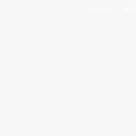
甘肃党建PC
甘肃党
态
专题
法规
言论
|
|
|
进国防和军队现代化
会 分析研究当前经济形势和经济工作 中共中央总书记习近平主持会议