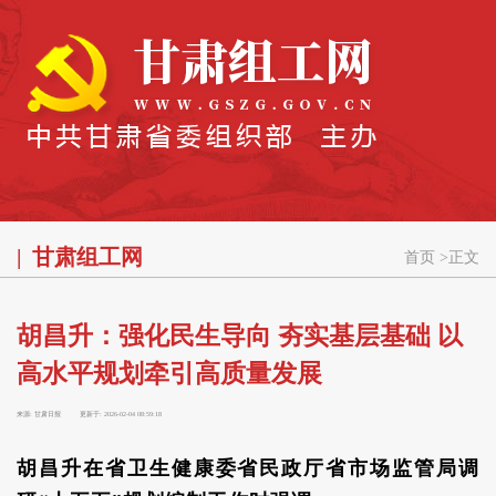
甘肃组工网
首页
>
正文
胡昌升：强化民生导向 夯实基层基础 以
高水平规划牵引高质量发展
来源:
甘肃日报
更新于:
2026-02-04 08:59:18
胡昌升在省卫生健康委省民政厅省市场监管局调