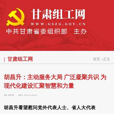
甘肃组工网
首页
>
正文
胡昌升：主动服务大局 广泛凝聚共识 为
现代化建设汇聚智慧和力量
来源:
甘肃日报
更新于:
2026-02-01 08:48:20
胡昌升看望慰问党外代表人士、省人大代表