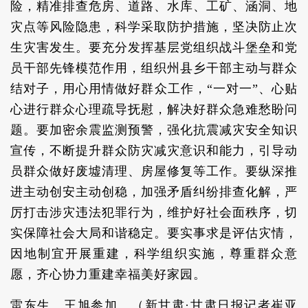
险，精准排查危房、道路、水库、工矿、涵洞、地
灾点等风险隐患，科学采取防护措施，坚决防止次
生灾害发生。要充分发挥基层党组织战斗堡垒和党
员干部先锋模范作用，组织州县乡干部主动与群众
结对子，用心用情做好群众工作，“一对一”、心贴
心进行群众心理疏导抚慰，解决好群众急难愁盼问
题。要加密余震监测预警，强化抗震减灾安全知识
宣传，不断提升群众防灾减灾意识和能力，引导动
员群众做好废墟清理、房屋修复等工作。要纵深推
进主动创安主动创稳，加强矛盾纠纷排查化解，严
厉打击涉灾违法犯罪行为，维护好社会面秩序，切
实保障社会大局和谐稳定。要实事求是评估灾情，
因地制宜开展重建，科学组织实施，尊重群众意
愿，齐心协力重建幸福美好家园。
雷东生、王旭参加。（新甘肃·甘肃日报记者崔亚