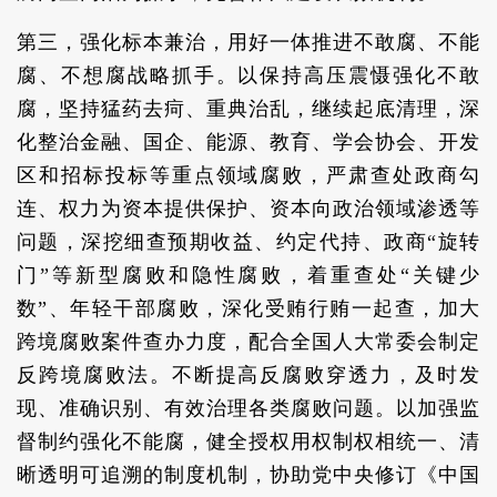
第三，强化标本兼治，用好一体推进不敢腐、不能
腐、不想腐战略抓手。以保持高压震慑强化不敢
腐，坚持猛药去疴、重典治乱，继续起底清理，深
化整治金融、国企、能源、教育、学会协会、开发
区和招标投标等重点领域腐败，严肃查处政商勾
连、权力为资本提供保护、资本向政治领域渗透等
问题，深挖细查预期收益、约定代持、政商“旋转
门”等新型腐败和隐性腐败，着重查处“关键少
数”、年轻干部腐败，深化受贿行贿一起查，加大
跨境腐败案件查办力度，配合全国人大常委会制定
反跨境腐败法。不断提高反腐败穿透力，及时发
现、准确识别、有效治理各类腐败问题。以加强监
督制约强化不能腐，健全授权用权制权相统一、清
晰透明可追溯的制度机制，协助党中央修订《中国