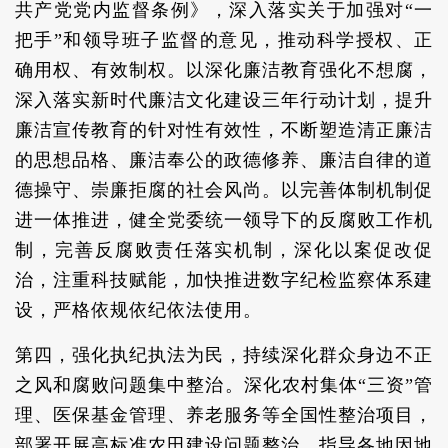
共产党党内监督条例》，深入落实关于加强对“一
把手”和领导班子监督的意见，推动科学授权、正
确用权、有效制权。以深化廉洁教育强化不想腐，
深入落实新时代廉洁文化建设三年行动计划，提升
廉洁宣传教育的针对性有效性，不断塑造清正廉洁
的思想品格、廉洁奉公的政德修养、廉洁自律的道
德操守、崇廉拒腐的社会风尚。以完善体制机制促
进一体推进，健全党委统一领导下的反腐败工作机
制，完善反腐败责任落实机制，深化以案促改促
治，注重科技赋能，加快推进数字纪检监察体系建
设，严格依规依纪依法使用。
第四，强化执纪执法为民，持续深化群众身边不正
之风和腐败问题集中整治。深化农村集体“三资”管
理、医保基金管理、养老服务等全国性整治项目，
部署开展高标准农田建设问题整治，指导各地因地