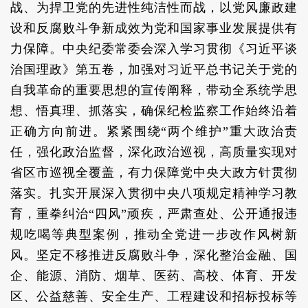
战、为捍卫党的先进性纯洁性而战，以党风廉政建
设和反腐败斗争新成效为党和国家事业发展提供有
力保障。中央纪委常委会深入学习贯彻《习近平谈
治国理政》第五卷，加强对习近平总书记关于党的
自我革命的重要思想的宣传阐释，带动全系统学思
想、悟真理、抓落实，确保纪检监察工作始终沿着
正确方向前进。紧紧围绕“两个维护”重大政治责
任，强化政治监督，深化政治巡视，高质量实现对
省区市巡视全覆盖，有力保障党中央大政方针贯彻
落实。扎实开展深入贯彻中央八项规定精神学习教
育，重拳纠治“四风”顽疾，严肃查处、公开通报违
规吃喝等典型案例，推动全党进一步改作风树新
风。坚定不移推进反腐败斗争，深化整治金融、国
企、能源、消防、烟草、医药、高校、体育、开发
区、公益慈善、安全生产、工程建设和招标投标等