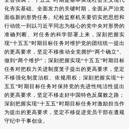
全会强调，“十五五”时期是基本实现社会主义现代
化夯实基础、全面发力的关键时期，全面从严治党
面临新的形势任务。纪检监察机关要切实把思想和
行动统一到以习近平同志为核心的党中央对形势的
准确判断、对任务的科学部署上来，深刻把握实
现“十五五”时期目标任务对维护党的团结统一提出
的更高要求，坚定不移推动全党拥护“两个确立”、
做到“两个维护”；深刻把握实现“十五五”时期目标
任务对把权力关进制度笼子提出的更高要求，坚定
不移强化制度治权、依规用权；深刻把握实现“十
五五”时期目标任务对保持党的先进性纯洁性提出
的更高要求，坚定不移走好中国特色反腐败之路；
深刻把握实现“十五五”时期目标任务对激励担当作
为提出的更高要求，坚定不移促进党员干部在遵规
守纪中干事创业。