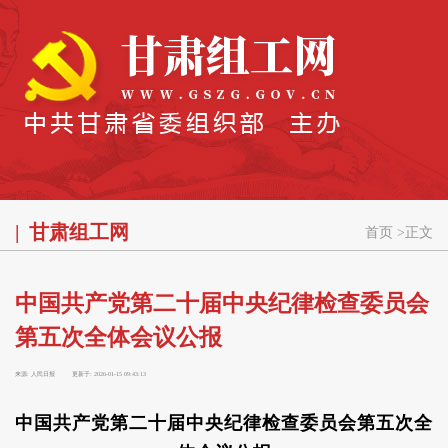
甘肃组工网
首页
>
正文
中国共产党第二十届中央纪律检查委员会
第五次全体会议公报
来源:
人民日报
更新于:
2026-01-15 09:43:13
中国共产党第二十届中央纪律检查委员会第五次全