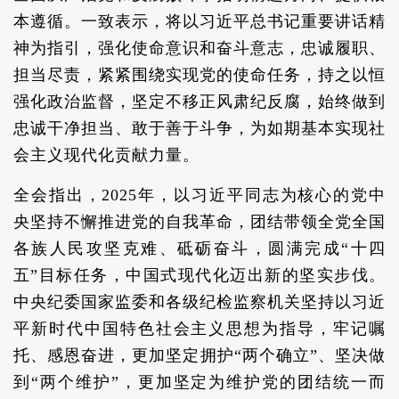
本遵循。一致表示，将以习近平总书记重要讲话精
神为指引，强化使命意识和奋斗意志，忠诚履职、
担当尽责，紧紧围绕实现党的使命任务，持之以恒
强化政治监督，坚定不移正风肃纪反腐，始终做到
忠诚干净担当、敢于善于斗争，为如期基本实现社
会主义现代化贡献力量。
全会指出，2025年，以习近平同志为核心的党中
央坚持不懈推进党的自我革命，团结带领全党全国
各族人民攻坚克难、砥砺奋斗，圆满完成“十四
五”目标任务，中国式现代化迈出新的坚实步伐。
中央纪委国家监委和各级纪检监察机关坚持以习近
平新时代中国特色社会主义思想为指导，牢记嘱
托、感恩奋进，更加坚定拥护“两个确立”、坚决做
到“两个维护”，更加坚定为维护党的团结统一而