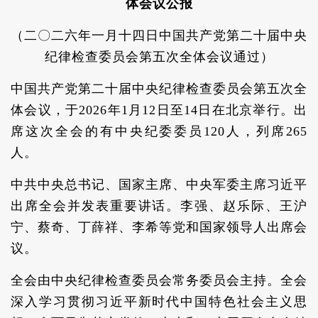
体会议公报
（二〇二六年一月十四日中国共产党第二十届中央
纪律检查委员会第五次全体会议通过）
中国共产党第二十届中央纪律检查委员会第五次全
体会议，于2026年1月12日至14日在北京举行。出
席这次全会的有中央纪委委员120人，列席265
人。
中共中央总书记、国家主席、中央军委主席习近平
出席全会并发表重要讲话。李强、赵乐际、王沪
宁、蔡奇、丁薛祥、李希等党和国家领导人出席会
议。
全会由中央纪律检查委员会常务委员会主持。全会
深入学习贯彻习近平新时代中国特色社会主义思