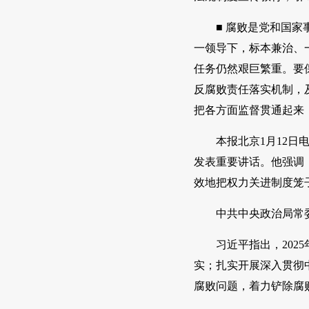
■ 腐败是党和国
一领导下，标本兼治、
任务仍然艰巨繁重。要
反腐败责任落实机制，
把各方面监督贯通起来
本报北京1月12
发表重要讲话。他强调
效地把权力关进制度笼
中共中央政治局常
习近平指出，20
实；扎实开展深入贯彻
腐败问题，着力铲除腐