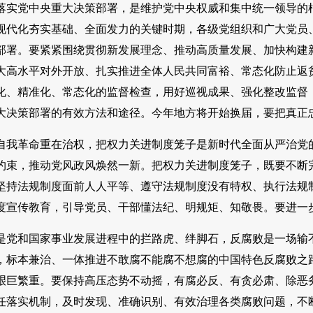
落实党中央重大决策部署，是维护党中央权威和集中统一领导的根
现代化夯实基础、全面发力的关键时期，各级党组织和广大党员
部署。要紧紧围绕贯彻新发展理念、推动高质量发展、加快构建
大高水平对外开放、扎实推进全体人民共同富裕、常态化防止返
化、精准化、常态化的监督检查，用好巡视成果、强化整改监督
大决策部署的有效方法和途径。今年地方将开始换届，要把真正
自我革命重在治权，把权力关进制度笼子是新时代全面从严治党
约束，推动党风政风焕然一新。把权力关进制度笼子，既要不断
坚持法规制度面前人人平等、遵守法规制度没有特权、执行法规制
度宣传教育，引导党员、干部懂法纪、明规矩、知敬畏。要进一
是党和国家事业发展进程中的拦路虎、绊脚石，反腐败是一场输
，标本兼治、一体推进不敢腐不能腐不想腐的中国特色反腐败之
艰巨繁重。要保持高压态势不动摇，有腐必反、有贪必肃、除恶
任落实机制，及时发现、准确识别、有效治理各类腐败问题，不