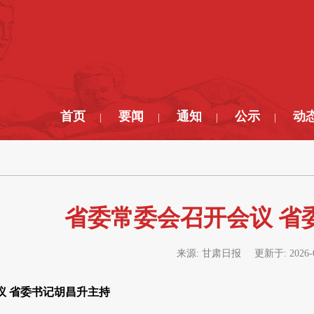
首页
要闻
通知
公示
动
|
|
|
|
省委常委会召开会议 省
来源:
甘肃日报
更新于:
2026-
议 省委书记胡昌升主持