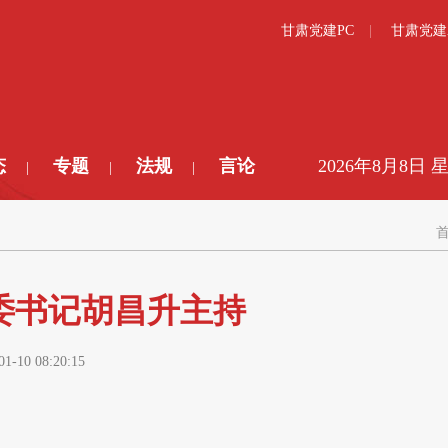
甘肃党建PC
甘肃党建
态
专题
法规
言论
2026年8月8日 
|
|
|
委书记胡昌升主持
01-10 08:20:15