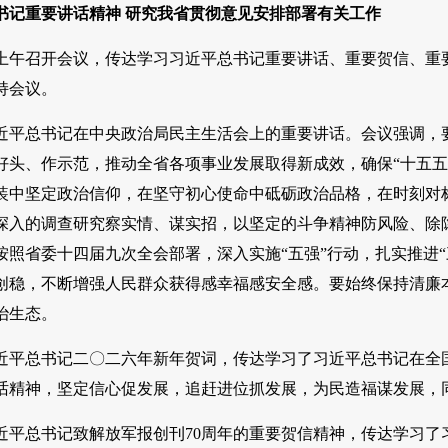
书记重要讲话精神 研究我省贯彻意见安排部署有关工作
日上午召开会议，传达学习习近平总书记重要讲话、重要贺信、
持会议。
近平总书记在中央政治局民主生活会上的重要讲话。会议强调，
好头、作示范，推动全省各项事业发展取得新成效，确保“十五五
装中坚定政治信仰，在坚守初心使命中砥砺政治品格，在时刻对标
深入的调查研究察实情、谋实招，以坚定的斗争精神防风险、除
按照省委十四届九次全会部署，深入实施“五强”行动，扎实推进“
创稳，不断增强人民群众获得感幸福感安全感。要始终保持清廉
治生态。
近平总书记二〇二六年新年贺词，传达学习了习近平总书记在全
话精神，坚定信心促发展，追赶进位抓发展，为民造福谋发展，
近平总书记致解放军报创刊70周年的重要贺信精神，传达学习了