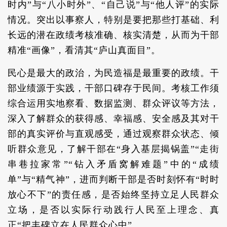
时内”与“八小时外”、“自己说”与“他人评”的实际
情况。突出以事察人，特别是要把那些打基础、利
长远的潜在政绩考核准确、核实清楚，从而为干部
精准“画像”，看清其“庐山真面目”。
民心是最大的政治，为民造福是最重要的政绩。干
部业绩源于实践，干部口碑存于民间。考核工作须
综合运用实地察看、数据监测、群众评议等方法，
深入了解群众的获得感、幸福感、安全感及其对干
部的真实评价与直观感受，通过观察群众状态、倾
听群众意见，了解干部在“身入基层揭锅盖”“走街
串巷拉家常”“钻入矛盾窝解难题”中的“成绩
单”与“精气神”，进而判断干部是否时刻怀有“时时
放心不下”的责任感，是否始终坚持立足人民群众
立场，是否以实际行动践行人民至上理念、真
正“把丰碑立在人民群众心中”。