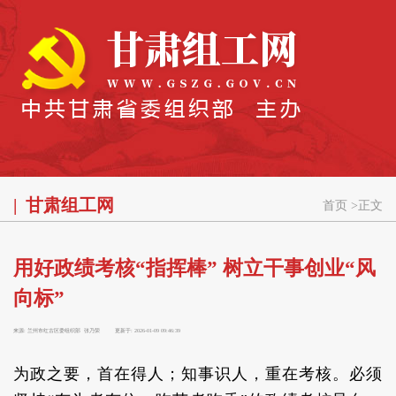
甘肃组工网
首页
>
正文
用好政绩考核“指挥棒” 树立干事创业“风
向标”
来源:
兰州市红古区委组织部 张乃荣
更新于:
2026-01-09 09:46:39
为政之要，首在得人；知事识人，重在考核。必须