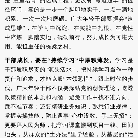
是“温室培育”的速成工程，更没有“弯道超车”的捷
径窍门，靠的是一步一个脚印地实干、一点一滴地
积累、一次一次地磨砺。广大年轻干部要摒弃“速
成思维”，在学习中沉淀、在实践中扎根、在党性
中淬炼，脚踏实地，砥砺前行，努力成长为可堪大
用、能担重任的栋梁之材。
干部成长，要在“持续学习”中厚积薄发。
学习是
干部履职尽责的“源头活水”，把持续学习当作一种
责任和追求，才能克服“本领恐慌”，跟上时代的步
伐。广大年轻干部不仅要深钻党的创新理论，吃透
政策精神的本质和内涵，避免工作中找不准方向、
踩不准节奏；还要精研业务知识，熟悉行业规律，
掌握实操技能，防止遇事“心中没数、手上无招”；
更要拜人民为师，把学习课堂搬到项目一线、田间
地头，从群众的“土办法”里学经验，从基层的“活