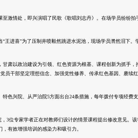
课至激情处，即兴演唱了民歌《歌唱刘志丹》。在场学员纷纷拍
当“王进喜”为了压制井喷毅然跳进水泥池，现场学员潸然泪下。
，甘肃以政治建设为引领、红色资源为根基、课程创新为抓手，
大党员干部坚定理想信念、加强党性修养、传承红色基因、赓续
特色兴院、从严治院5方面出台24条措施，每年拨付专项经费
学院，3位专家学者正在对教师们设计的情景课程提出修改意见。该
7门，有效增强培训的感染力和吸引力。