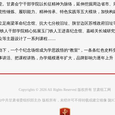
堂。甘肃会宁干部学院以长征精神为脉络，延伸挖掘周边省市、
党性锤炼、履职能力、精神传承、特色实践等五大模块，加快构
立足南梁革命纪念馆、抗大七分校旧址、陕甘边区苏维政府旧址等
门铁人干部学院精心拓展玉门铁人王进喜纪念馆、嘉峪关长城研究
众等主题设计了一系列课程……
动下，一个个纪念场馆成为学思践悟的“教室”，一条条红色史料
事讲活、把课程讲熟，办学规模逐年扩大，品牌影响力逐年上升
Copyrights ©
2026 All Rights Reserved 版权所有 甘肃组工网
中共甘肃省委组织部主办 版权所有，未经许可不得转载或建立镜像 陇ICP备0