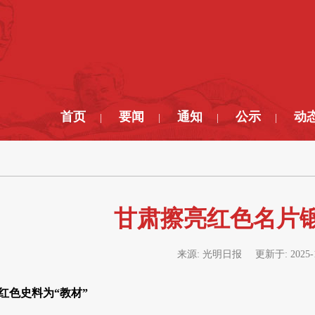
首页
要闻
通知
公示
动
|
|
|
|
甘肃擦亮红色名片
来源:
光明日报
更新于:
2025-
 红色史料为“教材”