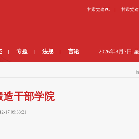
甘肃党建PC
甘肃党建
态
专题
法规
言论
2026年8月7日 
|
|
|
锻造干部学院
12-17 09:33:21