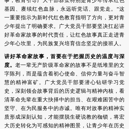
事，教育引导广大干部群众特别是青少年传承红色
基因、赓续红色血脉，永远听党话、跟党走。”这
一重要指示为新时代红色教育指明了方向，更对青
少年提出了明确要求。广大党员干部要坚决扛起讲
好革命家故事的时代责任，让红色故事真正走进青
少年心坎里，为民族复兴培育信念坚定的接班人。
讲好革命家故事，首要在于把握历史的温度与深
度。
老一辈无产阶级革命家的故事不是纸堆里的文
字陈列，而是蕴含着初心使命、信仰力量与奋斗智
慧的精神富矿。广大党员干部要潜心钻研学习党
史，深刻领会故事背后的历史逻辑与精神内核，看
清革命先辈在重大抉择中的担当、在艰难困苦中的
坚守、在为民服务中的赤诚。唯有对故事的精神实
质形成深刻认知，才能摆脱生硬说教的枷锁，将宏
大历史转化为可感知的精神图景，让青少年在历史