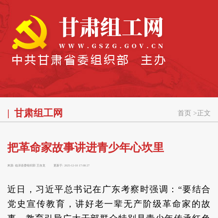
甘肃组工网
首页
>
正文
把革命家故事讲进青少年心坎里
来源:
临泽县委组织部 王自龙
更新于:
2025-12-10 17:08:27
近日，习近平总书记在广东考察时强调：“要结合
党史宣传教育，讲好老一辈无产阶级革命家的故