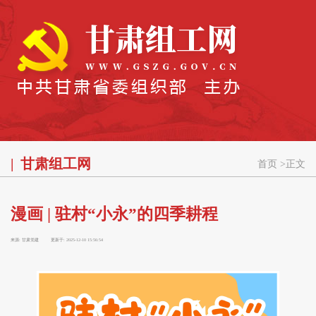
甘肃组工网
首页
>
正文
漫画 | 驻村“小永”的四季耕程
来源:
甘肃党建
更新于:
2025-12-10 15:56:54