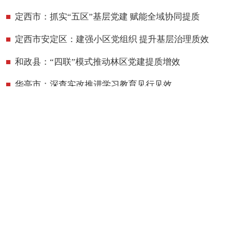
定西市：抓实“五区”基层党建 赋能全域协同提质
定西市安定区：建强小区党组织 提升基层治理质效
和政县：“四联”模式推动林区党建提质增效
华亭市：深查实改推进学习教育见行见效
查看更多
公务员工作
教育培训
自身建设
兰州新区：锻造堪当重任的公务员队伍
定西市：综合施策建强公务员队伍
通渭县：全过程护航新录用公务员成长