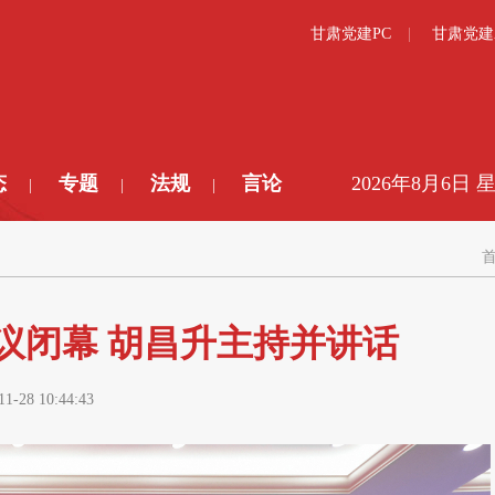
甘肃党建PC
甘肃党建
态
专题
法规
言论
2026年8月6日 
|
|
|
议闭幕 胡昌升主持并讲话
11-28 10:44:43