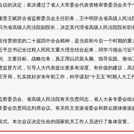
会议的决定；表决通过了省人大常委会代表资格审查委员会关于
接受王赋辞去省监察委员会主任职务，王中明辞去省高级人民法
莉为省高级人民法院副院长，决定其代理省高级人民法院院长职
宣传贯彻党的二十届四中全会精神，是当前和今后一个时期的重
近平总书记全过程人民民主重大理念结合起来，同学习领会习近平
则、主要目标、战略任务，真正用以武装头脑、指导实践、推动
进监督方式，引导人大代表提出更多有深度、有价值的建议，高
官开局，扎实抓好岁末年初工作，科学谋划“十五五”时期人大工
监察委员会、省高级人民法院有关负责同志，省人大各专委会组
常委会负责同志列席会议。有关民主党派省委会和群众团体推派
仪式。本次会议决定任命的国家机关工作人员进行了集体宣誓。（