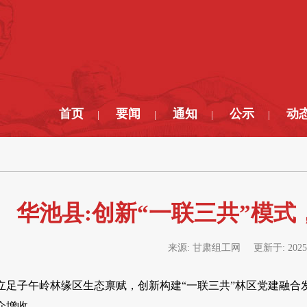
首页
要闻
通知
公示
动
|
|
|
|
华池县:创新“一联三共”模
来源:
甘肃组工网
更新于:
2025
立足子午岭林缘区生态禀赋，创新构建“一联三共”林区党建融合
众增收。