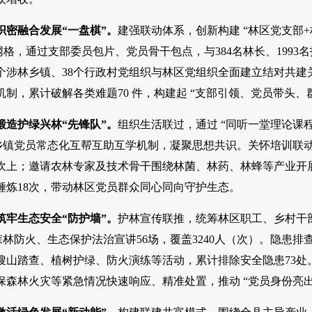
织密融合发展“一盘棋”。
建强联动体系，创新构建 “林区党支部
0个网格，通过支部委员包片、党员骨干包点，与384名林长、1993
6 个涉林乡镇、38个行政村党组织与林区党组织全面建立结对共
制，累计破解各类难题70 件，构建起 “支部引领、党员带头、
锻造护绿兴林“先锋队”。
组织生活联过，通过 “同听一堂理论课
乡镇党员常态化互帮互助互学机制，凝聚思想共识。关怀培训联动
坎上；邀请农林专家及技术骨干围绕林菌、林药、林蜂等产业开展
锤炼18次，带动林区党员群众同心同向守护生态。
筑牢生态安全“防护墙”。
护林宣传联推，统筹林区职工、乡村干
展森林防火、生态保护法治宣讲56场，覆盖3240人（次）。隐
搜山踏查、植树护绿、防火演练等活动，累计排除安全隐患73
保森林火灾等紧急情况快速响应、精准处置，推动 “党员身份亮