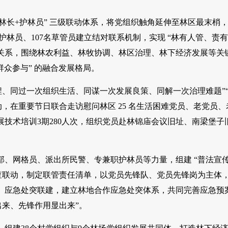
+林长+护林员” 三级联动体系，将党组织触角延伸至林区最末梢
名护林员、107名草管员建立结对联系机制，实现 “林有人管、责有
建关系，围绕林农利益、林牧协调、林区治理、林下经济发展等关
群众参与” 的融合发展格局。
程、同过一次组织生活、同谋一次发展良策、同解一次治理难题”
，在重要节日联合走访慰问林区 25 名生活困难党员、老党员、
技术培训3期280人次，组织党员赴林锦庙会议旧址、南梁堡子
部、网格员、派出所民警、专兼职护林员等力量，组建 “普法宣
患排查联动，制定联管责任清单，以党员先锋队、党员先锋岗为主体
处。应急处突联建，建立林地合作应急处突体系，共同完善应急预
出来、先锋作用显出来”。