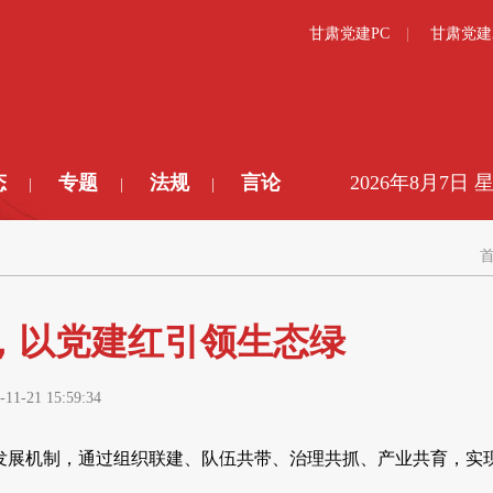
甘肃党建PC
甘肃党建
态
专题
法规
言论
2026年8月7日 
|
|
|
式，以党建红引领生态绿
-11-21 15:59:34
发展机制，通过组织联建、队伍共带、治理共抓、产业共育，实