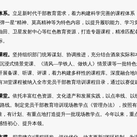
体系。
立足新时代干部教育需求，着力构建科学完善的课程体系
弹一星”精神、莫高精神等为特色内容，以提升履职能力、学习党
油田、卫星发射中心等红色教育资源，打造专题课程，精准匹配
际。
课程。
坚持组织部门统筹谋划、协调推进，充分结合酒泉实际和
型沉浸式情景党课、《清风—学铁人、做铁人》情景课等一批特色
开展备课、听课、评课，着力构建多样性的课程库。深度融合地
有38堂课程被纳入全市党员干部教育培训课程目录，通过以赛促
课堂。
依托丰富红色资源、文化遗产和发展实践，以点串线、以
学路线。制定党员干部教育培训现场教学点《管理办法》，按照
标准，有计划、有重点地打造提升一批现场教学点。今年以来，重点
感悟初心、提升本领。