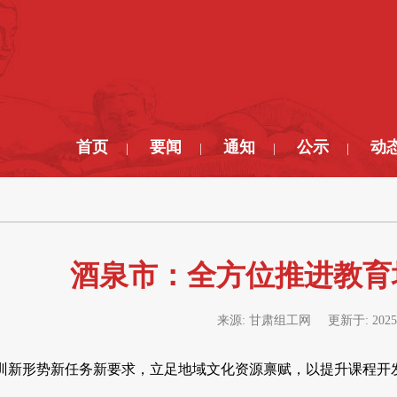
首页
要闻
通知
公示
动
|
|
|
|
酒泉市：全方位推进教育
来源:
甘肃组工网
更新于:
2025
训新形势新任务新要求，立足地域文化资源禀赋，以提升课程开
。