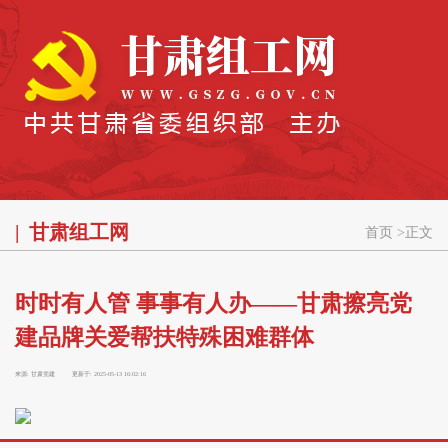
甘肃组工网
首页
>
正文
时时有人管 事事有人办——甘肃擦亮党
建品牌关爱帮扶特殊困难群体
来源:
甘肃党建
更新于:
2025-05-13 16:02:16