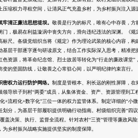
上压缩权力寻租空间，让清风正气充盈乡村，为乡村振兴注入源
筑牢清正廉洁思想堤坝。
敬畏是行为的标尺，唯有心中存畏，方
闸门，极易在利益漩涡中丧失方向，滑向违纪违法的深渊。《规定
高标尺。各级党组织当将《规定》作为理论武装的核心内容，构
动基层干部逐字逐句研读原文，结合工作实际深入思考，精准把
红色资源，将革命纪念馆、烈士故居等转化为“行走的廉政课堂”
防变的坚固防线，让敬畏之心常驻心间，以严明纪律约束言行。
织密权力运行防护网络。
制度是管根本、利长远的刚性屏障，在
镇领导班子到村“两委”成员，从集体资金、资产、资源管理到工
单化+流程化+数字化”三位一体的权力监管体系。制定详细的“小
任划分，为基层干部履职提供明确行动指南。村级组织完善“四议
覆盖决策、执行、监督全流程。针对农村“三资”管理等廉政风险
，为乡村振兴战略实施提供坚实的制度保障。