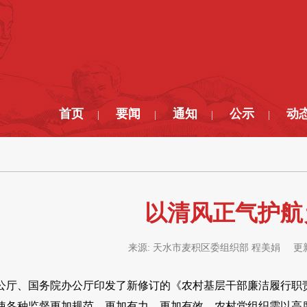
首页
要闻
通知
公示
动
|
|
|
|
以清风正气护航
来源:
天水市麦积区委组织部 程美娟
更
公厅、国务院办公厅印发了新修订的《农村基层干部廉洁履行职
使各种监督更加规范、更加有力、更加有效。农村党组织需以高