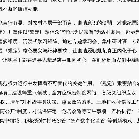
源不断的廉洁动能。
能言行有界。对农村基层干部而言，廉洁意识的薄弱、对党纪国
》开篇便以“坚定理想信念”“牢记为民宗旨”为农村基层干部标
建多维度、沉浸式学习矩阵。通过专题学习会、集中研讨班、专
握《规定》核心要义与纪律要求，让廉洁履职规范真正内化于心
，让基层干部在追寻先辈足迹中叩问初心，在剖析反面案例中敲
规范权力运行中发挥着不可替代的关键作用。《规定》紧密贴合
程项目建设等重点领域，全方位织密制度网络。各级党组织应以
微权力清单”对村级事务决策、惠农政策落地、土地征收补偿等工
两公开”制度，对低保评定、危房改造等民生事项，严格执行“一
集中领域，积极探索“村账乡管”“资产数字化监管”等创新模式，