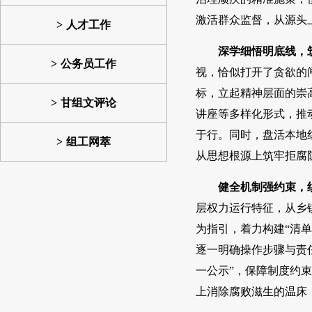
激活群众监督，从源头
人才工作
深学细悟明底线，
公务员工作
视，恰似打开了贪欲的
标，立起精神层面的崇
甘组文评论
讲座等多样化形式，推
于行。同时，盘活本地
组工网萃
从思想根源上筑牢拒腐
健全机制强约束，
层权力运行特征，从乡
为指引，着力构建“清
逐一明确操作步骤与责
一公示”，保障制度约束
上消除腐败滋生的温床