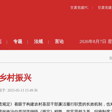
甘肃党建PC
甘肃党建
态
专题
法规
言论
2026年8月7日 
|
|
|
乡村振兴
新于:
2025-05-13 15:49:36
责规定》着眼于构建农村基层干部廉洁履行职责的长效机制，也
度的政治自觉深学细悟《规定》精髓，筑牢思想之基、织密制度