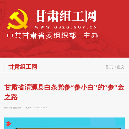
甘肃组工网
首页
>
正文
甘肃省渭源县白条党参“参小白”的“参”金
之路
来源:
渭源县委组织部
更新于:
2025-11-07 16:34:38