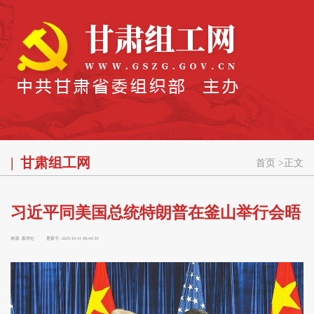
甘肃组工网
首页
>
正文
习近平同美国总统特朗普在釜山举行会晤
来源:
新华社
更新于:
2025-10-31 08:44:33