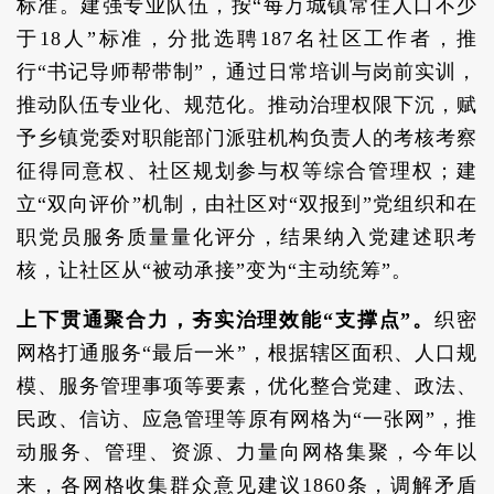
标准。建强专业队伍，按“每万城镇常住人口不少
于18人”标准，分批选聘187名社区工作者，推
行“书记导师帮带制”，通过日常培训与岗前实训，
推动队伍专业化、规范化。推动治理权限下沉，赋
予乡镇党委对职能部门派驻机构负责人的考核考察
征得同意权、社区规划参与权等综合管理权；建
立“双向评价”机制，由社区对“双报到”党组织和在
职党员服务质量量化评分，结果纳入党建述职考
核，让社区从“被动承接”变为“主动统筹”。
上下贯通聚合力，夯实治理效能“支撑点”。
织密
网格打通服务“最后一米”，根据辖区面积、人口规
模、服务管理事项等要素，优化整合党建、政法、
民政、信访、应急管理等原有网格为“一张网”，推
动服务、管理、资源、力量向网格集聚，今年以
来，各网格收集群众意见建议1860条，调解矛盾