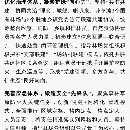
优化治理体系，凝聚护绿“向心力”。
坚持“共驻共
建、协同共治”理念，城郊、喇叭泉、花草滩3个国
有林场与5个驻地乡镇党委签订联建共建协议，统
筹整合应急、消防、乡镇和护林员、自然资源协管
员等各方人员力量，初步建立“信息互通—联合研
判—快速处置”闭环管理机制。指导林场党组织积
极探索“支部联建”、“场站村联建”模式，依托共驻
共建社区联席会议，组织党员干部携手开展护林防
火、生态巡查等，形成“党建引领、多方参与、共
护生态”良好局面。
完善应急体系，锻造安全“先锋队”。
聚焦森林草
原防灭火关键任务，创新“党建+网格化”管理模
式，全面推行“区域定格、格内定点、格点定人、
人员定责”，将责任精准落实到网格和人员。坚持
党建引领，指导林场党组织以党员骨干为核心，组