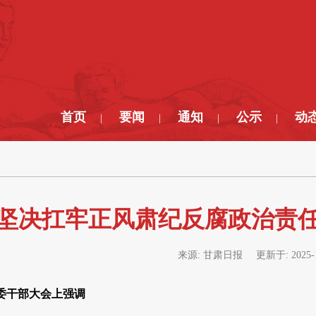
首页
要闻
通知
公示
动
|
|
|
|
坚决扛牢正风肃纪反腐政治责任
来源:
甘肃日报
更新于:
2025-
委干部大会上强调