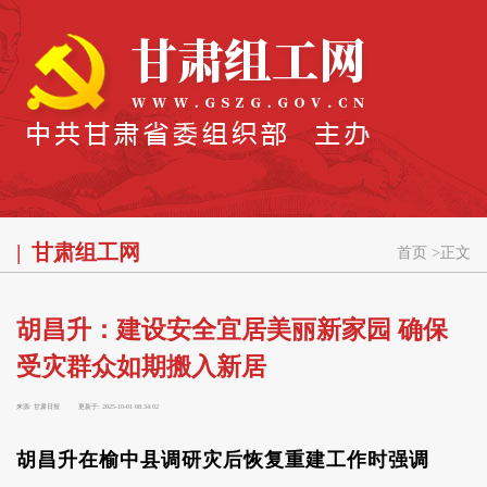
甘肃组工网
首页
>
正文
胡昌升：建设安全宜居美丽新家园 确保
受灾群众如期搬入新居
来源:
甘肃日报
更新于:
2025-10-01 08:34:02
胡昌升在榆中县调研灾后恢复重建工作时强调