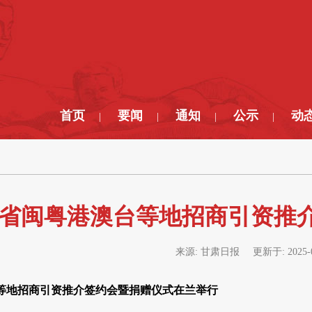
首页
要闻
通知
公示
动
|
|
|
|
省闽粤港澳台等地招商引资推
来源:
甘肃日报
更新于:
2025-
等地招商引资推介签约会暨捐赠仪式在兰举行