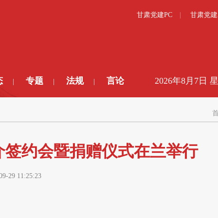
甘肃党建PC
甘肃党建
态
专题
法规
言论
2026年8月7日 
|
|
|
介签约会暨捐赠仪式在兰举行
09-29 11:25:23