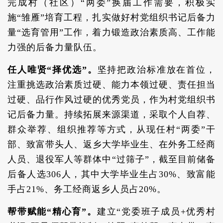
完成村（社区）“两委”换届工作需要，积极实
施“雏雁”培育工程，扎实做好村党组织书记后备力
量“选育管用”工作，着力锻造政治素质高、工作能
力强的后备力量队伍。
任人唯贤“择优选”。
坚持把政治标准放在首位，
注重挑选政治素质过硬、能力本领过硬、责任担当
过硬、品行作风过硬的优秀党员，作为村党组织书
记后备力量。持续拓展来源渠道，采取个人自荐、
群众举荐、组织推荐等方式，从现任村“两委”干
部、致富带头人、返乡大学毕业生、在外务工经商
人员、退役军人等群体中“过筛子”，截至目前储备
后备人选306人，其中大学毕业生占30%、致富能
手占21%、务工经商返乡人员占20%。
帮带赋能“精心育”。
建立“党委班子成员+优秀村