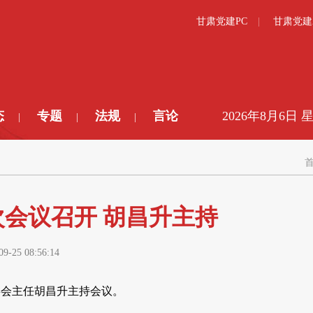
甘肃党建PC
甘肃党建
态
专题
法规
言论
2026年8月6日 
|
|
|
会议召开 胡昌升主持
09-25 08:56:14
委会主任胡昌升主持会议。