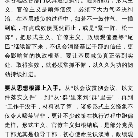
求各地区各部门认真遵照执行。通知指出，形式主
义、官僚主义是顽瘴痼疾，必须下大力气坚决纠
治。在基层减负的过程中，如若不一鼓作气、一插
到底，有点成效便戛然而止，或是“紧一阵、松一
阵”，把形式主义、官僚主义、政绩观偏差等“尾
巴”继续留下来，不仅会消磨基层干部的信任，更
会影响党的执政根基。要让基层减负真正落到实
处、取得实效，就必须常抓不懈，以久久为功的韧
劲持续推进。
要从思想根源上入手。
从“以会议贯彻会议、以文
件落实文件”，到“从‘群’里来到‘群’里去”，再到
“工作干没干，材料说了算”，诸多形式主义怪象不
仅令人啼笑皆非，更让不少政策在执行过程中跑偏
走样。形式主义、官僚主义归根结底，是部分党员
干部尤其是领导干部，初心使命意识淡薄，政绩观