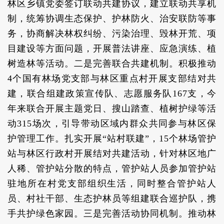
林区乡镇党委签订联动共建协议，建立联动共享机
制，统筹协调生态保护、护林防火、治安联防等事
务，协商解决林权纠纷、污染治理、毁林开荒、项
目建设等方面问题，开展普法讲座、应急演练、植
树造林等活动。二是完善联合共建机制。积极推动
4个国有林场党支部与林区重点村开展支部结对共
建，联合组建政策宣传队、志愿服务队167支，今
年来联合开展主题党日、搜山踏查、植树护绿等活
动315场次，引导带动区域内群众共同参与林区保
护管理工作。扎实开展“站村联建”，15个林场管护
站与林区行政村开展结对共建活动，针对林区地广
人稀、管护站分散的特点，管护站人员参加管护站
驻地所在村党支部组织生活，同时整合管护站人
员、村社干部、生态护林员等组建联合巡护队，携
手共护绿色家园。三是完善活动协同机制。推动林