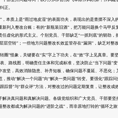
以纠正。
”，本质上是“雨过地皮湿”的表面功夫，表现出的是查摆不深入的
重新列入整改台账；有的“新瓶装旧酒”，把万能问题换个马甲反
责任虚化的形式主义。个别党员、干部缺乏“一抓到底”的韧劲，把
“层层空转”；一些地方问题整改长效监管存在“漏洞”，缺乏对
转圈”怪象，关键要在“实”字上下功夫，在“效”字上见真章。要坚
表、路线图，明确责任主体和完成标准，坚决防止“当下问题”变“
中攻坚，高效消除隐患、补齐短板，确保问题不蔓延、不恶化；
，推动“解决一个问题”向“解决一类问题”转变。要强化“跟踪
“跟踪督”与“群众评”方法，对整改过的问题定期复查，让整改
于解决真问题和真解决问题。各级党组织和广大党员、干部要坚
题整改都成为解决问题的“进阶之战”，而非原地打转的“循环之