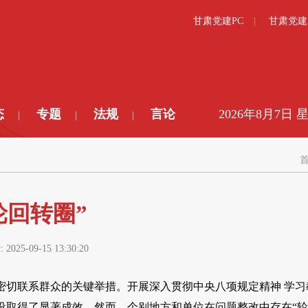
甘肃党建PC
甘肃党建
态
专题
法规
言论
2026年8月7日 
|
|
|
轮回转圈”
:
2025-09-15 13:30:20
密切联系群众的关键举措。开展深入贯彻中央八项规定精神 学习
设取得了显著成效。然而，个别地方和单位在问题整改中存在“