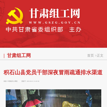
甘肃组工网
首页
>
正文
积石山县党员干部深夜冒雨疏通排水渠道
来源:
中国组织人事报
更新于:
2025-09-15 13:45:58