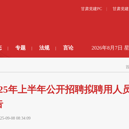
甘肃党建PC
甘肃党建
态
专题
法规
言论
2026年8月7日 
|
|
|
25年上半年公开招聘拟聘用人
告
25-09-08 08:34:09