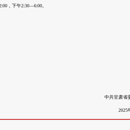
0，下午2:30—6:00。
中共甘肃省
202