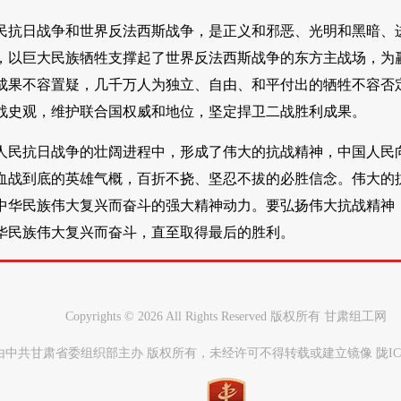
民抗日战争和世界反法西斯战争，是正义和邪恶、光明和黑暗、
，以巨大民族牺牲支撑起了世界反法西斯战争的东方主战场，为
成果不容置疑，几千万人为独立、自由、和平付出的牺牲不容否
战史观，维护联合国权威和地位，坚定捍卫二战胜利成果。
人民抗日战争的壮阔进程中，形成了伟大的抗战精神，中国人民
血战到底的英雄气概，百折不挠、坚忍不拔的必胜信念。伟大的
中华民族伟大复兴而奋斗的强大精神动力。要弘扬伟大抗战精神
华民族伟大复兴而奋斗，直至取得最后的胜利。
Copyrights ©
2026 All Rights Reserved 版权所有 甘肃组工网
中共甘肃省委组织部主办 版权所有，未经许可不得转载或建立镜像 陇ICP备0