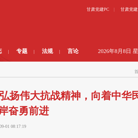
甘肃党建PC
甘肃党建
态
专题
法规
言论
2026年8月8日 
|
|
|
 弘扬伟大抗战精神，向着中华
岸奋勇前进
09-01 08:17:19