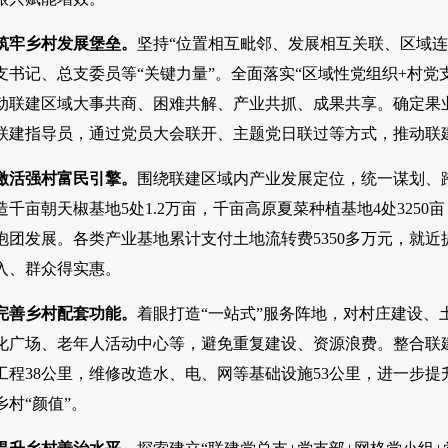
筑牢乡村发展堡垒。
坚持“位置相互毗邻、发展相互关联、区域
支书记、总支委员等“关键力量”。全面落实“区域性党组织+村党
动联建区域大事共商、困难共解、产业共抓、成果共享。确定果
联建指导员，通过党员大会联开、主题党日联过等方式，推动联
激活强村富民引擎。
围绕联建区域内产业发展定位，统一谋划、
千亩朝天椒基地5处1.2万亩，千亩高原夏菜种植基地4处325
团发展。各类产业基地累计支付土地流转费5350多万元，就近
入、群众得实惠。
完善乡村配套功能。
着眼打造“一站式”服务阵地，对村庄建设
化广场、老年人活动中心等，避免重复建设、资源浪费。整合联
工程38公里，维修改造水、电、网等基础设施53公里，进一步
乡村“颜值”。