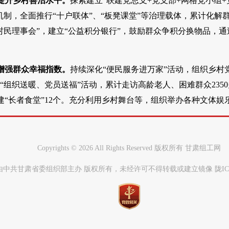
提升乡村善治水平。
探索建立“联建党总支+党支部+网格党小组
机制，全面推行“十户联体”、“板凳课堂”等治理载体，累计化解群
“村民理事会”，建立“公益积分银行”，鼓励群众争积分换物品，
增强群众幸福指数。
持续深化“便民服务进万家”活动，组织乡村党
“组织送暖、党员送福”活动，累计走访高龄老人、困难群众235
“长者食堂”12个。充分利用乡村舞台等，组织举办各种文体娱
Copyrights ©
2026 All Rights Reserved 版权所有 甘肃组工网
中共甘肃省委组织部主办 版权所有，未经许可不得转载或建立镜像 陇ICP备0