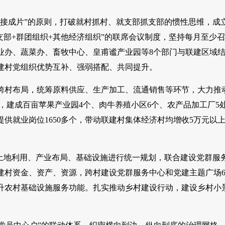
连接成片”的原则，打破就村抓村、就支部抓支部的惯性思维，成
支部+群团组织+其他经济组织”的联席会议制度，坚持每月至少召
业办、蔬菜办、畜牧中心、皇甫谧产业园等8个部门与联建区域
建村党组织优势互补、强弱搭配、共同提升。
跨村布局，统筹原料供应、生产加工、流通销售等环节，大力推
0亩，建成百亩苹果产业园4个、肉牛养殖小区6个、农产品加工厂5
提供就业岗位1650多个，带动联建村集体经济村均增收5万元以
、土地利用、产业布局、基础设施进行统一规划，联合建设党群服
建村资金、资产、资源，跨村建设党群服务中心和党建主题广场
提升农村基础设施服务功能。扎实推动乡村建设行动，建设乡村小