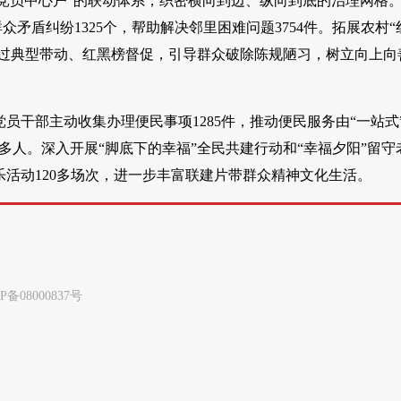
+党员中心户”的联动体系，织密横向到边、纵向到底的治理网格
众矛盾纠纷1325个，帮助解决邻里困难问题3754件。拓展农村“
通过典型带动、红黑榜督促，引导群众破除陈规陋习，树立向上向
员干部主动收集办理便民事项1285件，推动便民服务由“一站式
0多人。深入开展“脚底下的幸福”全民共建行动和“幸福夕阳”留守
乐活动120多场次，进一步丰富联建片带群众精神文化生活。
8000837号