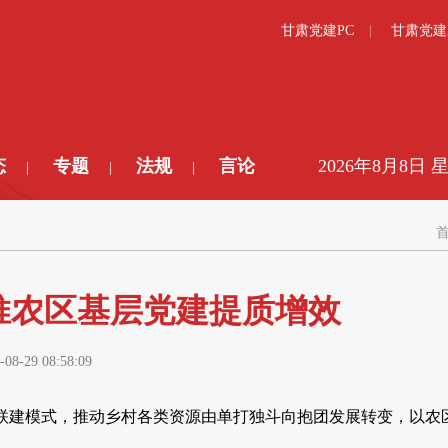
甘肃党建PC
甘肃党建
态
专题
法规
言论
2026年8月8日 
|
|
|
推农区基层党建提质增效
-08-29 08:58:09
联建模式，推动乡村各类资源由单打独斗向抱团发展转变，以农