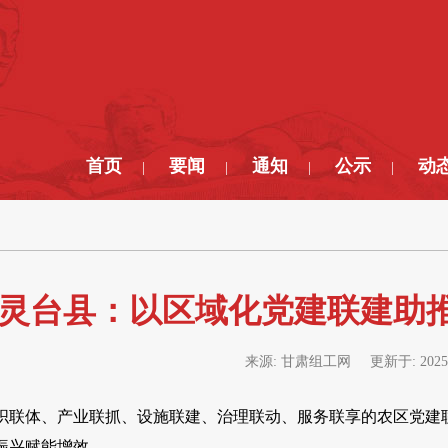
首页
要闻
通知
公示
动
|
|
|
|
灵台县：以区域化党建联建助
来源:
甘肃组工网
更新于:
2025
织联体、产业联抓、设施联建、治理联动、服务联享的农区党建
振兴赋能增效。