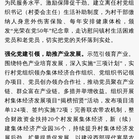
为民服务水平。激励保障促干劲。建立离任村党组
织书记（村委会主任）生活补助制度，为村干部缴
纳人身意外伤害保险、每年安排健康体检，颁
发“光荣在党50年”纪念章，走访慰问镇村生活困难
党员和老党员，切实把党的关怀落到实处。
强化党建引领，助推产业发展。
示范引领育产业。
围绕特色产业培育发展，深入实施“三项计划”，实
行村党组织领办集体经济合作组织、党组织书记领
办项目、党员创办领办合作社，推动党员聚在产业
链、群众富在产业链。多措并举增收益。组织开展
村集体经济发展项目“揭榜招贤”活动，发布项目清
单124项、签约实施72项；完善联农带农机制，整
合财政资金扶持20个村发展集体经济，新（续）
建集体经济产业园36个，持续提升村集体经济发
展后劲。扩量提质促发展。以建设西部现代寒旱农