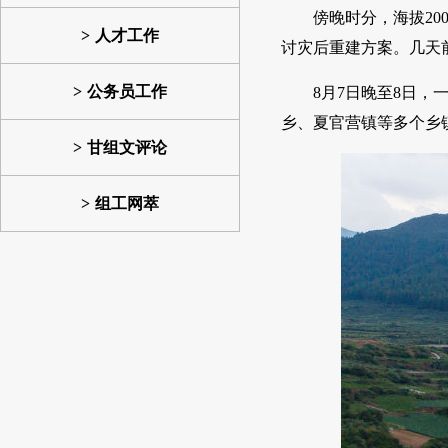
傍晚时分，海拔2
人才工作
讨灾后重建方案。几天
公务员工作
8月7日晚至8日
乡、夏官营镇等多个乡
甘组文评论
组工网萃