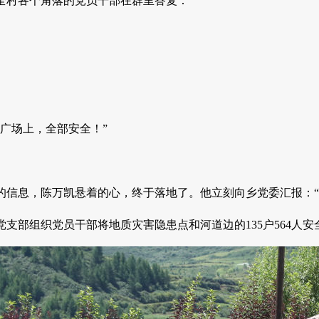
全村各个角落的党员干部在群里答复：
里广场上，全部安全！”
的信息，陈万凯悬着的心，终于落地了。他立刻向乡党委汇报：“
支部组织党员干部将地质灾害隐患点和河道边的135户564人安