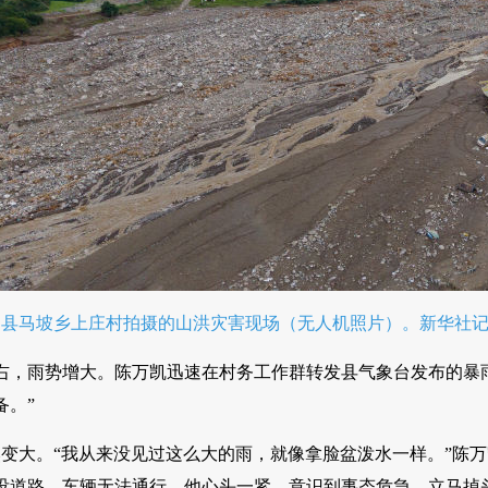
中县马坡乡上庄村拍摄的山洪灾害现场（无人机照片）。新华社记者
分左右，雨势增大。陈万凯迅速在村务工作群转发县气象台发布的
备。”
然变大。“我从来没见过这么大的雨，就像拿脸盆泼水一样。”陈
没道路，车辆无法通行。他心头一紧，意识到事态危急，立马掉