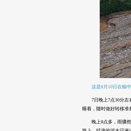
这是8月10日在榆
7日晚上7点30
睡着，随时做好转移准
晚上8点多，雨骤
路上，猛涨的河水已淹