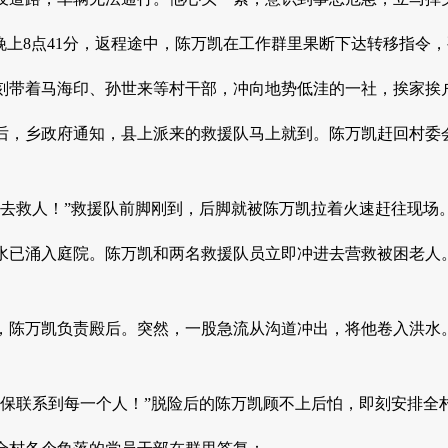
”晚上8点41分，返程途中，陈万凯在工作群里果断下达转移指令
刻带着马海印、孙世来等村干部，冲向地势低洼的一社，挨家挨
民后，乡政府通知，县上派来的救援队马上就到。陈万凯赶回村委
我去救人！”救援队前脚刚到，后脚就被陈万凯拉着火速赶往现场
水已涌入庭院。陈万凯和两名救援队员立即冲进去营救被困老人
，陈万凯负责殿后。突然，一股急流从沟道冲出，将他卷入洪水
。
确保联系到每一个人！”脱险后的陈万凯顾不上后怕，即刻安排全