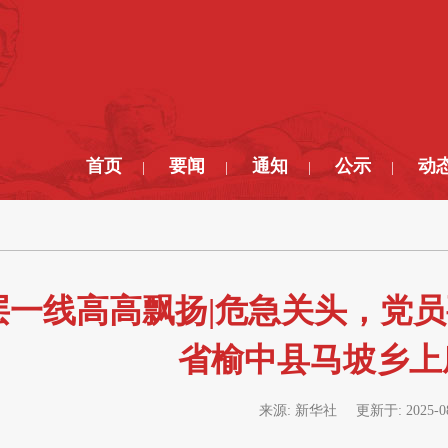
首页
要闻
通知
公示
动
|
|
|
|
层一线高高飘扬|危急关头，党
省榆中县马坡乡上
来源:
新华社
更新于:
2025-0