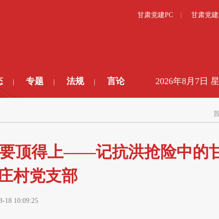
甘肃党建PC
甘肃党建
态
专题
法规
言论
2026年8月7日 
|
|
|
员要顶得上——记抗洪抢险中的
庄村党支部
8-18 10:09:25