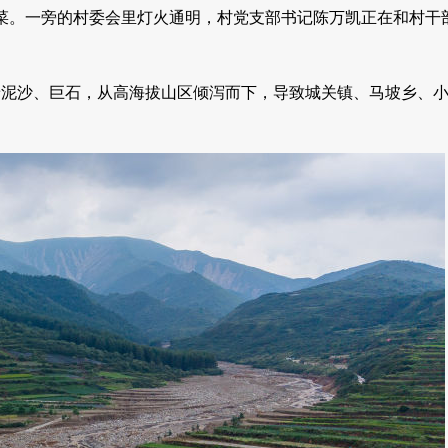
饭菜。一旁的村委会里灯火通明，村党支部书记陈万凯正在和村干
着泥沙、巨石，从高海拔山区倾泻而下，导致城关镇、马坡乡、