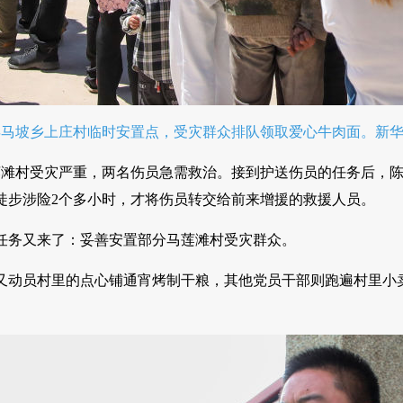
县马坡乡上庄村临时安置点，受灾群众排队领取爱心牛肉面。新华
莲滩村受灾严重，两名伤员急需救治。接到护送伤员的任务后，
徒步涉险2个多小时，才将伤员转交给前来增援的救援人员。
任务又来了：妥善安置部分马莲滩村受灾群众。
又动员村里的点心铺通宵烤制干粮，其他党员干部则跑遍村里小
。