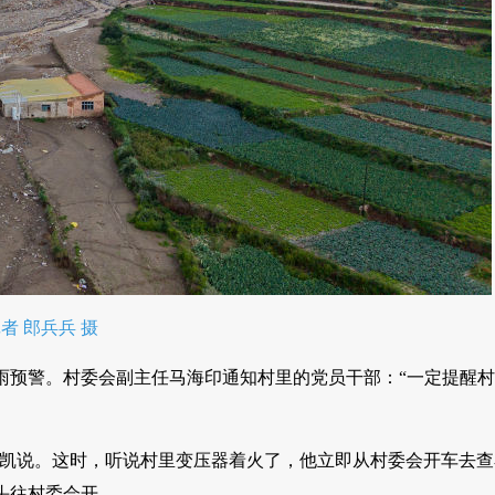
 郎兵兵 摄
暴雨预警。村委会副主任马海印通知村里的党员干部：“一定提醒
万凯说。这时，听说村里变压器着火了，他立即从村委会开车去
头往村委会开。