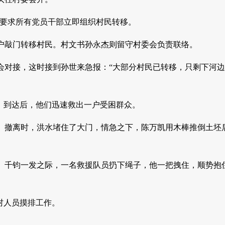
，要求所有党员干部立即组织村民转移。
户敲门转移村民。村文书孙永杰则留守村委会负责联络。
会对接，这时接到孙世来急报：“大部分村民已转移，只剩下河
。到达后，他们迅速救出一户受困群众。
。撤离时，洪水堵住了大门，情急之下，陈万凯用木棒推倒土坯
。千钧一发之际，一名救援队员扔下绳子，他一把拽住，顺势抱
村人员摸排工作。