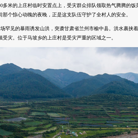
000多米的上庄村临时安置点上，受灾群众排队领取热气腾腾的
前那个惊心动魄的夜晚，正是这支队伍守护了全村人的安全。
，一场罕见的暴雨诱发山洪，突袭甘肃省兰州市榆中县。洪水裹挟
镇受灾。位于马坡乡的上庄村是受灾严重的区域之一。