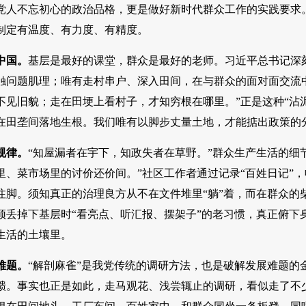
党人不忘初心的政治品格，更是做好新时代群众工作的实践要求
制定有温度、有力度、有精度。
中国。
基层是最好的课堂，群众是最好的老师。习近平总书记深
触问题肌理；唯有走村串户、深入田间，在与群众的面对面交流中
不见旧貌；走在田埂上看村子，才知穷根在哪里。”正是这种“沾
在田垄间落地生根。我们唯有以脚步丈量土地，才能掂出政策的
规律。
“知屋漏者在宇下，知政失者在草野。”群众生产生活的细
里、菜市场里的讨价还价间。”社区工作者通过记录“百姓日记”
注脚。须知真正的治理良方从不在文件堆里“躺”着，而在群众的
须丢掉下基层时“看亮点、听汇报、摆架子”的老习惯，真正俯下
生活的土壤里。
难题。
“解剖麻雀”是我党传统的调研方法，也是破解发展难题的
聩。事实也正是如此，走马观花、浅尝辄止的调研，看似走了不