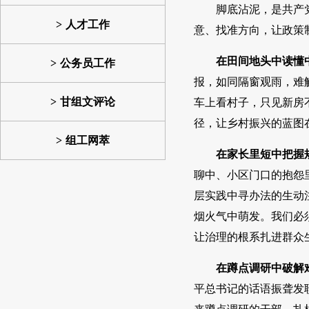
脚底沾泥，是共产
人才工作
意、找准方向，让政策
在田间地头中读懂
公务员工作
报，如同隔窗观雨，难
甘组文评论
车上看村子，只见新房
径，让乡村振兴的蓝图
组工网萃
在家长里短中把握
聊中、小区门口的抱怨
层实践中寻办法的生动
烟火气中萌发。我们必
让治理的根系扎进群众
在蹲点调研中破解
平总书记的话语振聋发