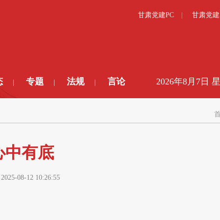
甘肃党建PC
甘肃党建
态
专题
法规
言论
2026年8月7日 
|
|
|
心中有底
:
2025-08-12 10:26:55