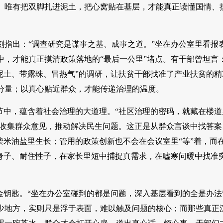
。唯有把双脚扎进泥土，把心窝贴在基层，才能真正读懂国情、
刻指出：“调查研究是谋事之基、成事之道。”坐在办公室里看报
，才能真正摸清政策落地的“最后一公里”堵点。有干部曾坦言：
泥土、带露珠、冒热气”的调研，让扶贫干部找准了产业扶贫的精
分量；以真心贴近群众，才能传递治理的温度。
节中，蕴含着社会治理的大道理。“社区治理的密码，就藏在楼道
，收集群众意见，推动解决民生问题。这正是从群众言谈中找答案
柴米油盐里生长；管用的政策创新也不会在会议室里“等”着，而
身子、耐住性子，在家长里短中捕捉真需求，在嘘寒问暖中找准
金钥匙。“坐在办公室碰到的都是问题，深入基层看到的全是办法
少地方，实则只是浮于表面，难以触及问题的核心；而那些真正