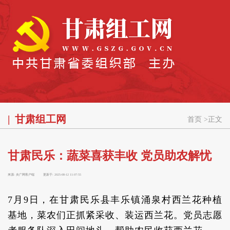
甘肃组工网
首页
>
正文
甘肃民乐：蔬菜喜获丰收 党员助农解忧
来源:
央广网客户端
更新于:
2025-08-12 11:07:55
7月9日，在甘肃民乐县丰乐镇涌泉村西兰花种植
基地，菜农们正抓紧采收、装运西兰花。党员志愿