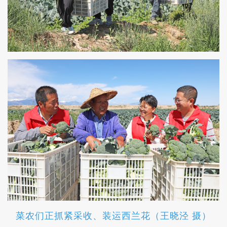
菜农们正抓紧采收、装运西兰花（王晓泾 摄）