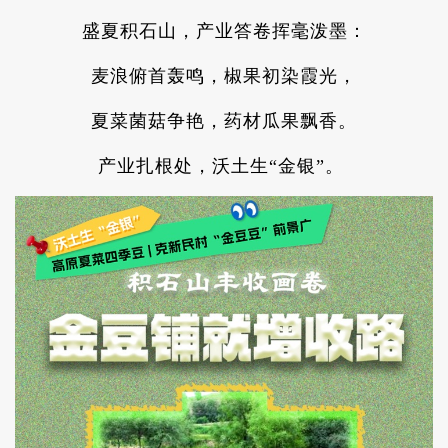
盛夏积石山，产业答卷挥毫泼墨：
麦浪俯首轰鸣，椒果初染霞光，
夏菜菌菇争艳，药材瓜果飘香。
产业扎根处，沃土生“金银”。