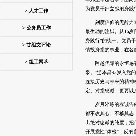
为党员干部立起躬身践
人才工作
刻度信仰的无龄力
公务员工作
最生动的注脚。从16岁
身践行”的统一。党员干
甘组文评论
情投身党的事业，在各
组工网萃
跨越代际的永恒感
泉。”游本昌92岁入
连接历史与未来的精神
定、对党忠诚，更要以
岁月淬炼的赤诚告
都不改其心、不移其志、
出绝对忠诚的纯度，把
开展党性“体检”，反