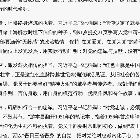
行的时代坐标。
量，呼唤终身淬炼的执着。习近平总书记强调：“信仰认定了就要
目睹上海解放时埋下信仰的种子，到91岁提交21页手写入党申请
部要涵养“无龄感”的政治热情，保持“在党爱党、在党为党”的
自岗位上发光发热，用实际行动证明：对党的忠诚与贡献，没有“退
召，激发薪火相传的担当。习近平总书记强调：“红色血脉是中
党的壮举，正是这红色血脉跨越世纪奔涌的鲜活见证。从旧社会的
桥梁。党员干部要当好“精神火炬”的擎举者与传递者。深刻理解
身作则、言传身教，用自身的模范行动、优良作风和奋斗故事，
白，砥砺知行合一的忠诚。习近平总书记强调：“对党忠诚，必
不毁其节。”游本昌翻开1951年的笔记本，指着1956年首次申
信仰化为生死不移的执着。党员干部要时常叩问初心，做到“表里
躬自省。要以“吾日三省吾身”的自觉，把对党绝对忠诚内化于心