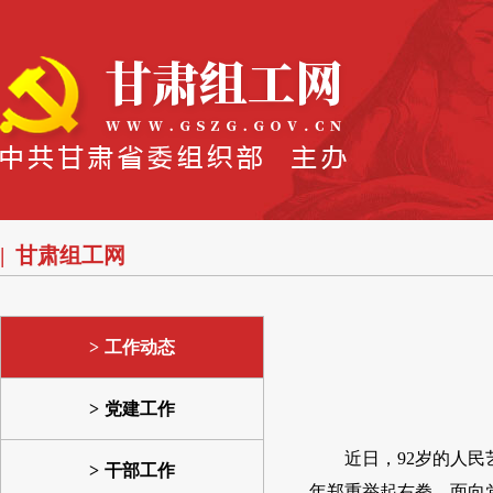
甘肃组工网
工作动态
党建工作
近日，92岁的人
干部工作
年郑重举起右拳，面向