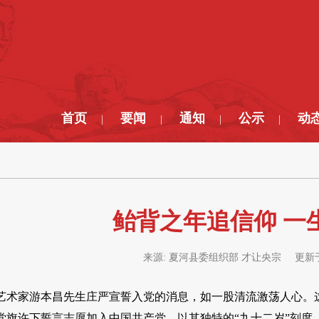
首页
要闻
通知
公示
动
|
|
|
|
鲐背之年追信仰 一
来源:
夏河县委组织部 才让央宗
更新
民艺术家游本昌先生庄严宣誓入党的消息，如一股清流激荡人心。这
党旗许下誓言志愿加入中国共产党，以其独特的“九十二岁”刻度