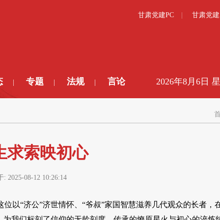
甘肃党建PC
甘肃党建
态
专题
法规
言论
2026年8月6日 
|
|
|
生求索映初心
于:
2025-08-12 10:26:14
位以“济公”济世情怀、“爷叔”家国智慧滋养几代观众的长者，
，为我们标刻了信仰的无龄刻度、传承的燎原星火与初心的淬炼