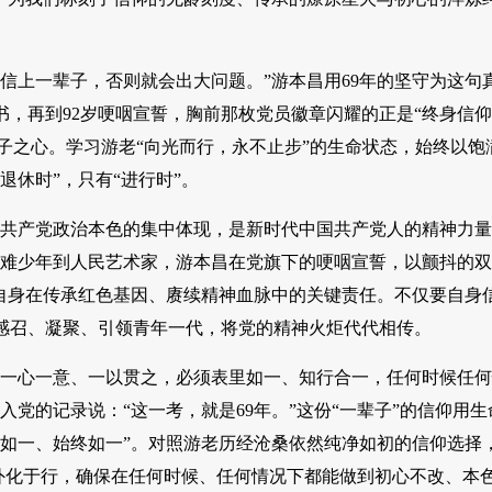
信上一辈子，否则就会出大问题。”游本昌用69年的坚守为这句
书，再到92岁哽咽宣誓，胸前那枚党员徽章闪耀的正是“终身信仰
赤子之心。学习游老“向光而行，永不止步”的生命状态，始终以饱
休时”，只有“进行时”。
国共产党政治本色的集中体现，是新时代中国共产党人的精神力
苦难少年到人民艺术家，游本昌在党旗下的哽咽宣誓，以颤抖的
自身在传承红色基因、赓续精神血脉中的关键责任。不仅要自身
感召、凝聚、引领青年一代，将党的精神火炬代代相传。
须一心一意、一以贯之，必须表里如一、知行合一，任何时候任
请入党的记录说：“这一考，就是69年。”这份“一辈子”的信仰用
如一、始终如一”。对照游老历经沧桑依然纯净如初的信仰选择
、外化于行，确保在任何时候、任何情况下都能做到初心不改、本