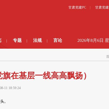
甘肃党建PC
甘肃党建
态
专题
法规
言论
2026年8月6日 
|
|
|
党旗在基层一线高高飘扬）
08-11 18:59:24
馒头。