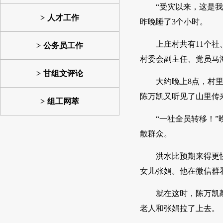
“受灾以来，这是
人才工作
昨晚睡了3个小时。
上庄村共有11个社
公务员工作
村委会副主任、党员马
甘组文评论
大约晚上8点，村
陈万凯又听见了山里传
组工网萃
“一社全员转移！
散群众。
洪水比预期来得更
女儿张娟。他在微信群
就在这时，陈万凯
老人和张娟拉了上去。