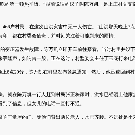
我吃的第一顿热乎饭。”眼前说话的汉子叫陈万凯，是上庄村党支
、466户村民，在这次山洪灾害中无一人伤亡。“山洪那天晚上7
海印，都在村委会值班，并时刻关注着可能到来的雨情。
里的变压器发生故障，陈万凯立即开车前往察看。当时村里并没
来轰隆声，如响雷一般。正在这时，村监委会主任丁玉花打来电
”晚上8点20分，陈万凯在群里发布紧急通知。然后，他迅速回到
快。就在陈万凯一行人赶到村民张正栋家时，洪水已经漫上他家
看到了信息，但女儿的电话一直打不通。
敲响了堂屋的门。等他们背出两位老人，水已齐腰。不远处是个