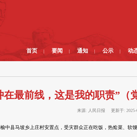
首页
要闻
通知
公示
动
|
|
|
|
冲在最前线，这是我的职责”（
来源:
人民日报
更新于:
2025-
甘肃榆中县马坡乡上庄村安置点，受灾群众正在吃饭，热烩菜、软