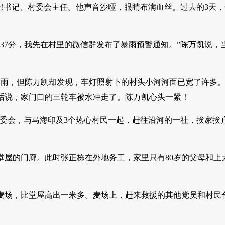
部书记、村委会主任。他声音沙哑，眼睛布满血丝。过去的3天
点37分，我先在村里的微信群发布了暴雨预警通知。”陈万凯说，
下雨，但陈万凯却发现，车灯照射下的村头小河河面已宽了许多
话说，家门口的三轮车被水冲走了。陈万凯心头一紧！
村委会，与马海印及3个热心村民一起，赶往沿河的一社，挨家挨
堂屋的门廊。此时张正栋在外地务工，家里只有80岁的父母和上
麦场，比堂屋高出一米多。麦场上，赶来救援的其他党员和村民