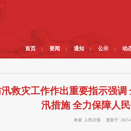
首页
要闻
通知
公示
动
|
|
|
|
汛救灾工作作出重要指示强调 
汛措施 全力保障人
来源:
人民日报
更新于:
2025-