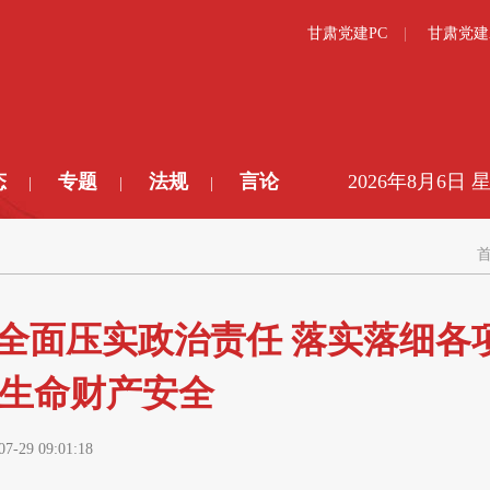
甘肃党建PC
甘肃党建
态
专题
法规
言论
2026年8月6日 
|
|
|
全面压实政治责任 落实落细各
民生命财产安全
07-29 09:01:18