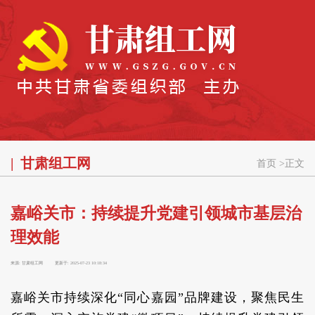
甘肃组工网
首页
>
正文
嘉峪关市：持续提升党建引领城市基层治
理效能
来源:
甘肃组工网
更新于:
2025-07-23 10:18:34
嘉峪关市持续深化“同心嘉园”品牌建设，聚焦民生