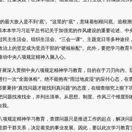
的最大敌人是不到‘底’。”这里的“底”，意味着刨根问底、追根
原本本学习习近平总书记关于加强党的作风建设的重要论述、中
民主生活会、组织生活会、“三会一课”、主题党日等多种途径
治上的坚定成为党员干部的“硬核标配”。此外，要把学习教育
推动中央八项规定精神入脑入心。
次开展深入贯彻中央八项规定精神学习教育，目的在于刀刃向内、
行一次“全面体检”。绝不能抱有“雨过地皮湿”的应付心态，在
部要秉持“真找问题才能找到真问题”的态度，在细查细究上狠下
把问题找准找全，并列出清单。从思想、制度、作风三个维度剖
自我。
八项规定精神学习教育，查摆问题只是推进工作的起点，解决问
党群干群关系，决定着党的事业发展。因此，要以此次学习教育