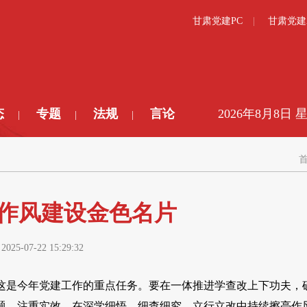
甘肃党建PC
甘肃党建
态
专题
法规
言论
2026年8月8日 
|
|
|
亮作风建设金色名片
:
2025-07-22 15:29:32
这是今年党建工作的重点任务。要在一体推进学查改上下功夫，
题、注重实效，在深学细悟、细查细究、立行立改中持续擦亮作