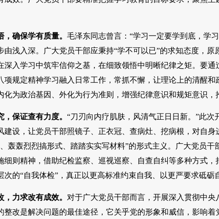
悟，确保学有质量。
毛泽东同志曾言：“学习一定要学到底，学习
步由浅入深。广大党员干部应秉持“学不可以已”的求知态度，原
在深入学习中筑牢信仰之基，在细致领悟中明晰纪律之矩。要通过
八项规定精神学习融入日常工作，常抓不懈，让理论上的清醒和政
内化为政治基因、外化为行为准则，增强纪律意识和规矩意识，
究，保证查有力度。
“刀刃向内疗肌肤，风清气正日日新。”此
风建设，让党员干部照镜子、正衣冠、查病灶、挖病根，对自身进
场、轰轰烈烈搞形式、踏踏实实写材料”的形式主义。广大党员干
施细则精神，借助纪检监察、巡视巡察、自查自纠等多种方式，
层次的“自我体检”，真正以更高标准约束自我、以更严要求砥砺
改，力求改有成效。
对于广大党员干部而言，开展深入贯彻中央
的整改是解决问题的最佳途径，它关乎党的形象和威信，影响着