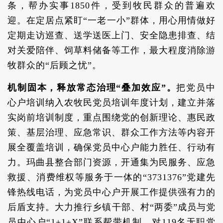
条，帮办实事1850件，受到牧民群众的普遍欢
迎。在定居点紧盯“一老一小”群体，用心用情做好
定期走访巡查、送学送医上门、安全隐患排查、结
对关爱陪伴、饲草料储备等工作，最大程度消除游
牧群众的“后顾之忧”。
机制固本，释放常态治理“叠加效应”。
把党员中
心户培训纳入农牧民党员培训年度计划，建立并落
实岗前培训制度，重点围绕党的创新理论、惠民政
策、基层治理、应急常识、群众工作方法等内容开
展全覆盖培训，确保党员中心户能力胜任、行动有
力。玛曲县整合部门资源，开通集为民服务、应急
救援、消费维权等服务于一体的“3731376”党建先
锋热线电话，为党员中心户开展工作提供强有力的
后盾支持。大力推行乡镇干部、村“两委”成员与党
员中心户“1+1+X”联系帮带机制，对119名无职党