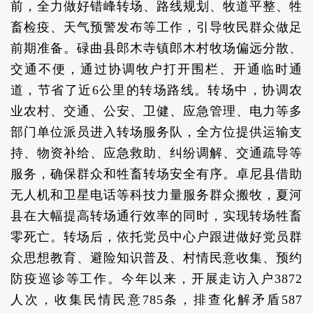
前，全力做好错峰转场、路线规划、牧道平整、牲
畜检疫、天气预警发布等工作，引导牧民群众做足
前期准备。碌曲县郎木寺镇郎木村牧场偏远分散、
交通不便，通过协调牧户打开围栏、开通临时通
道，节省了近6公里的转场路线。转场中，协调农
业农村、交通、公安、卫健、应急管理、电力等多
部门单位派员进入转场服务队，全方位提供运输支
持、物资补给、应急救助、纠纷调解、交通疏导等
服务，确保群众和牲畜转场安全有序。卓尼县借助
无人机和卫星电话等科技力量服务群众搬牧，夏河
县在大幅提高转场通行效率的同时，实现转场牲畜
零死亡。转场后，依托党员中心户跟进做好党员群
众思想教育、避险知识普及、村情民意收集、预约
防疫巡诊等工作。今年以来，开展走访入户3872
人次，收集民情民意785条，排查化解矛盾587