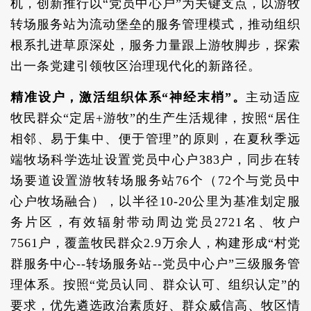
机，创新推行以“党员中心户”为关键支点，以游牧
转场服务站为流动堡垒的服务管理模式，推动组织
根系扎进草原深处，服务力量跟上游牧脚步，探索
出一条党建引领牧区治理现代化的新路径。
精准设户，激活组织体系“神经末梢”。
主动适应
牧民群众“定居+游牧”的生产生活规律，按照“居住
相邻、易于集中、便于管理”的原则，在夏秋季远
端牧场科学选址设置党员中心户383户，同步在转
场要道设置游牧转场服务站76个（72个与党员中
心户牧场融合），以半径10-20公里为基准划定服
务片区，有效辐射带动周边党员2721名、牧户
7561户，覆盖牧民群众2.9万余人，构建形成“村党
群服务中心--转场服务站--党员中心户”三级服务管
理体系。按照“党员认同、群众认可、组织认定”的
要求，优先遴选政治素质好、群众威信高、牧区情