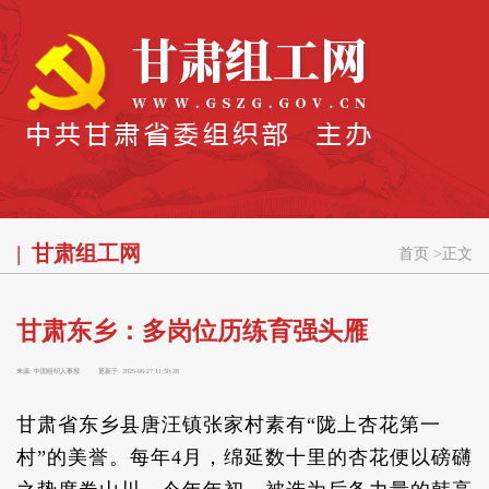
甘肃组工网
首页
>
正文
甘肃东乡：多岗位历练育强头雁
来源:
中国组织人事报
更新于:
2025-06-27 11:50:28
甘肃省东乡县唐汪镇张家村素有“陇上杏花第一
村”的美誉。每年4月，绵延数十里的杏花便以磅礴