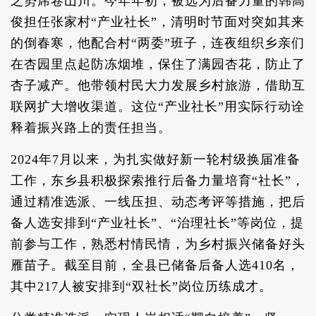
之势席卷山川。今年年初，被选为后备力量的韩高
俊担任张家村“产业社长”，清明时节面对突如其来
的倒春寒，他配合村“两委”班子，连夜组织乡亲们
在杏园里点起防冻烟堆，保住了满园杏花，防止了
杏子减产。他带领村民大力发展乡村旅游，借助互
联网扩大增收渠道。这位“产业社长”用实际行动诠
释着振兴路上的责任担当。
2024年7月以来，为扎实做好新一轮村级换届准备
工作，东乡县积极探索推行后备力量培育“社长”，
通过精准选派、一线压担、动态考评等措施，把后
备人选安排到“产业社长”、“治理社长”等岗位，提
前参与工作，熟悉村情民情，为乡村振兴储备好头
雁苗子。截至目前，全县已储备后备人选410名，
其中217人被安排到“双社长”岗位历练成才。