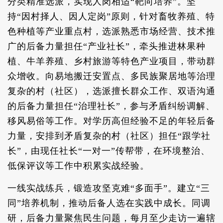
分类精准选派，实现人岗相适“靶向培养”。坚
持“因村择人、因人定岗”原则，针对畜牧养殖、特
色种植等产业重点村，选派熟悉市场经营、技术推
广的后备力量担任“产业社长”，牵头推进林果种
植、牛羊养殖、乡村旅游等特色产业项目，带动群
众增收。向易地搬迁安置点、多民族聚居地等治理
复杂的村（社区），选派擅长群众工作、双语沟通
的后备力量担任“治理社长”，参与矛盾纠纷调解、
移风易俗等工作。对学历高但经验不足的年轻后备
力量，安排到矛盾复杂的村（社区）担任“跟学社
长”，由现任社长“一对一”传帮带，在环境整治、
低保评议等工作中积累实战经验。
一线实战练兵，锻造攻坚克难“多面手”。建立“三
同”培养机制，推动后备人选在实践中成长。同调
研，后备力量聚焦民生问题，每月至少走访一遍辖