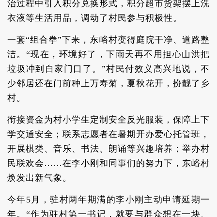
治过程中引入积分兑换形式，积分超市货架摆上洗
衣液等生活用品，调动了村民参与积极性。
一套“组合拳”下来，东峪村变得庭院干净、道路整
洁。“现在，环境好了，下雨天再不用担心山洪把
垃圾冲到自家门口了。”村民付效义高兴地说，不
少邻居还在门前种上万寿菊，夏秋花开，扮靓了乡
村。
衔接资金为村小学生定制安全反光服装，保障上下
学交通安全；联系志愿者在暑期开办爱心托管班，
开展棋类、音乐、书法、朗诵等兴趣培养；举办村
民联欢会……在李小刚和同事们的努力下，东峪村
焕发出新气象。
今年5月，驻村两年期满的李小刚主动申请延期一
年。“作为驻村第一书记，就要与群众想在一块、