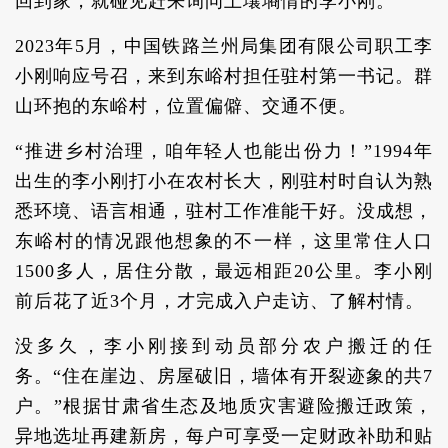
回到家，就碰见赶来询问土壤墒情的李小刚。
2023年5月，中国铁路兰州局集团有限公司职工李
小刚响应号召，来到东峪村担任驻村第一书记。群
山环抱的东峪村，位置偏僻、交通不便。
“推进乡村治理，咱年轻人也能出份力！”1994年
出生的李小刚打小在农村长大，刚驻村时自认为熟
悉环境、语言相通，驻村工作准能干好。没成想，
东峪村的情况跟他想象的不一样，这里常住人口
1500多人，居住分散，最远相距20公里。李小刚
前后花了近3个月，才完成入户走访、了解村情。
没多久，李小刚接到动员部分农户搬迁的任
务。“住在崖边、房屋破旧，墙体有开裂迹象的共7
户。”根据甘肃省生态及地质灾害避险搬迁政策，
异地选址再建新房，每户可享受一定财政补助和贴