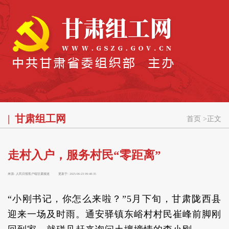
甘肃组工网
首页
>
正文
走村入户，服务村民“零距离”
来源:
人民日报客户端甘肃频道
更新于:
2025-06-23 09:48:35
“小刚书记，你怎么来啦？”5月下旬，甘肃陇西县
迎来一场及时雨。通安驿镇东峪村村民崔峰前脚刚