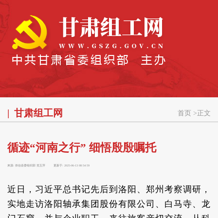
甘肃组工网
首页
>
正文
循迹“河南之行” 细悟殷殷嘱托
来源:
崇信县委组织部 党玉萍
更新于:
2025-06-13 08:54:59
近日，习近平总书记先后到洛阳、郑州考察调研，
实地走访洛阳轴承集团股份有限公司、白马寺、龙