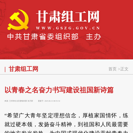
甘肃组工网
首页
>
正文
以青春之名奋力书写建设祖国新诗篇
来源:
兰州市红古区委组织部 张乃荣
更新于:
2025-06-13 08:55:54
“希望广大青年坚定理想信念，厚植家国情怀，练
就过硬本领，发扬奋斗精神，到祖国和人民最需要