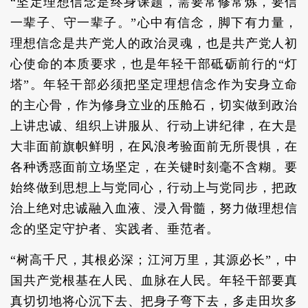
“坚定理想信念是终身课题，需要常修常炼，要信
一辈子、守一辈子。”心中有信念，脚下有力量，
理想信念是共产党人的政治灵魂，也是共产党人初
心使命的本质要求，也是年轻干部砥砺前行的“灯
塔”。年轻干部必须把坚定理想信念作为安身立命
的主心骨，作为修身立业的压舱石，切实做到政治
上讲忠诚、组织上讲服从、行动上讲纪律，在大是
大非面前旗帜鲜明，在风浪考验面前无所畏惧，在
各种诱惑面前立场坚定，在关键时刻毫不含糊。要
始终做到思想上与党同心，行动上与党同步，把政
治上绝对忠诚融入血液、浸入骨髓，努力做理想信
念的坚定守护者、实践者、垂范者。
“树高千尺，其根必深；江河万里，其源必长”，中
国共产党根基在人民、血脉在人民。年轻干部要真
真切切地将心沉下去、把身子弯下去，多走田坎多